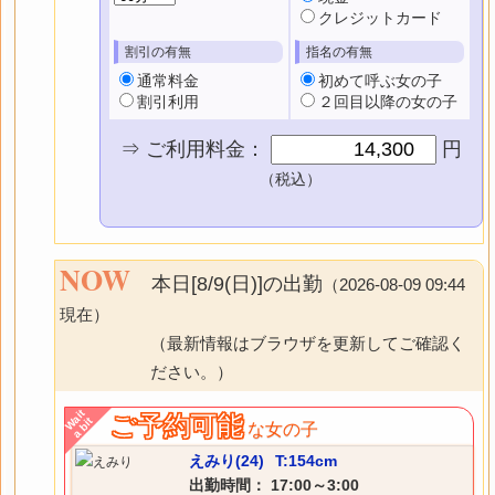
クレジットカード
割引の有無
指名の有無
通常料金
初めて呼ぶ女の子
割引利用
２回目以降の女の子
⇒ ご利用料金：
円
（税込）
NOW
本日[8/9(日)]の出勤
（2026-08-09 09:44
現在）
（最新情報はブラウザを更新してご確認く
ださい。）
Wait
ご予約可能
a bit
な女の子
えみり(24)
T:154cm
出勤時間： 17:00～3:00