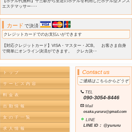
【ホテル代無料】十三駅から至近のホテルを利用したホテル型メンズ
エステマッサー･･･
カード
で決済
クレジットカードでのお支払いができます
【対応クレジットカード】VISA・マスター・JCB。 お客さま自身
で簡単にオンライン決済ができます。 クレカ決･･
Contact us
トップ
ご連絡はこちらからどうぞ
サービス内容
TEL
料金表
090-3054-8446
出勤情報
Mail
osaka.yururu@gmail.com
女の子一覧
LINE
LINE ID： @yururu
求人情報