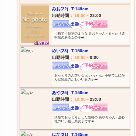
みお(22)
T:149cm
出勤時間：
18:00～
23:00
小柄で小動物のような みおちゃん♪ まったり透
明感のある女の子☀
めい(23)
T:150cm
出勤時間：
19:00～
0:00
おっとりのんびりな めいちゃん♪ 小柄ではにか
んだ笑顔のかわいい女の子☀
あや(25)
T:156cm
出勤時間：
19:00～
23:00
清楚でおっとりとした性格の あやちゃん♪ 居心
地のいい癒し系女子です☀
はな(21)
T:165cm